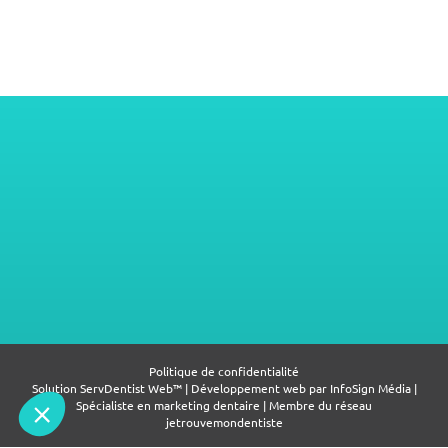
Politique de confidentialité
Solution ServDentist Web™ | Développement web par
InfoSign Média
|
Spécialiste en marketing dentaire | Membre du réseau
jetrouvemondentiste