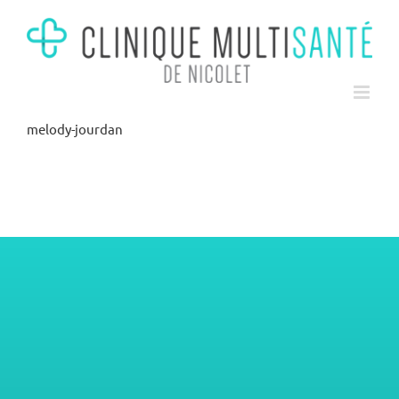
Skip
to
content
melody-jourdan