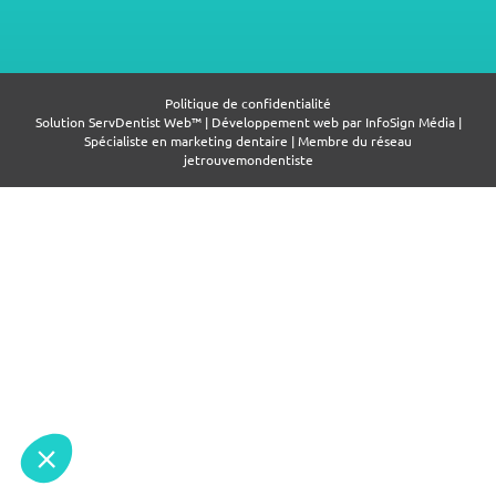
Politique de confidentialité
Solution ServDentist Web™ | Développement web par
InfoSign Média
|
Spécialiste en marketing dentaire | Membre du réseau
jetrouvemondentiste